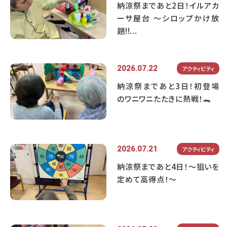
納涼祭まであと2日！イルアカ
ーサ屋台 ～シロップかけ放
題!!...
2026.07.22
アクティビティ
納涼祭まであと3日！初登場
のワニワニたたきに熱戦！🐊
2026.07.21
アクティビティ
納涼祭まであと4日！～狙いを
定めて高得点！～