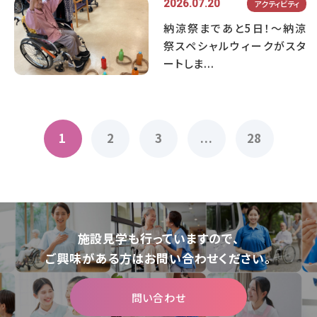
2026.07.20
アクティビティ
納涼祭まであと5日！～納涼
祭スペシャルウィークがスタ
ートしま...
1
2
3
...
28
施設⾒学も⾏っていますので、
ご興味がある⽅はお問い合わせください。
問い合わせ