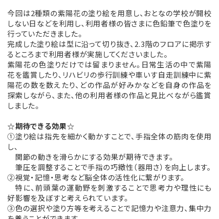
今回は2種類の紫陽花の塗り絵を用意し、おとなの学校が開校
しない日などを利用し、利用者様の皆さまに色鉛筆で色塗りを
行っていただきました。
完成した塗り絵は型に沿って切り抜き、2.3階のフロアに掲示す
るところまで利用者様が実施してくださいました。
紫陽花の色塗りだけでは留まりません。日常生活の中で紫陽
花を鑑賞したり、リハビリの歩行訓練や車いす自走訓練中に紫
陽花の数を数えたり、どの作品が好みかなどを自身の作品を
探索しながら、また、他の利用者様の作品と見比べながら鑑賞
しました。
☆期待できる効果☆
①塗り絵は指先を細かく動かすことで、手指全体の筋肉を使用
し、
関節の動きを滑らかにする効果が期待できます。
筆圧を調整することで手指の巧緻性（器用さ）を向上します。
②視覚・記憶・思考など脳全体の活性化に繋がります。
特に、前頭葉の運動野を刺激することで思考力や理性にも
好影響を及ぼすと考えられています。
③色の選択や塗り方等を考えることで記憶力や注意力、集中力
を養うことができます。