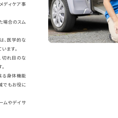
メディケア事
た場合のスム
は、医学的な
ています。
、切れ目のな
す。
よる身体機能
減でもお役に
ームやデイサ