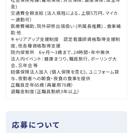
金)
交通費全額支給 (法人規程による、上限5万円、マイカ
ー通勤可）
医療費補助、院外研修出張扱い (所属長推薦) 、食事補
助 他
キャリアアップ支援制度 認定看護師資格取得支援制
度、他各種資格取得支援
院内保育所 6ヶ月～3歳まで、24時間・年中無休
法人内イベント：健康まつり、職員旅行、ボーリング大
会、忘年会 等
賠償保険法人加入 (個人保険を含む)、ユニフォーム貸
与、夜勤者への朝食・夜食の食事を提供
正職員定年65歳（再雇用70歳）
退職金制度（正職員勤続3年以上）
応募について