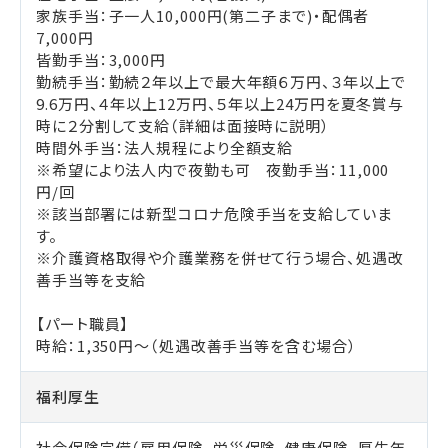
家族手当：子一人10,000円(第二子まで)・配偶者
7,000円
皆勤手当：3,000円
勤続手当：勤続２年以上で最大年額６万円、３年以上で
9.6万円、４年以上12万円、５年以上24万円を夏冬賞与
時に２分割して支給（詳細は面接時に説明）
時間外手当：法人規程により全額支給
※希望により法人内で夜勤も可 夜勤手当：11,000
円/回
※該当部署には新型コロナ危険手当を支給していま
す。
※介護資格取得や介護業務を併せて行う場合、処遇改
善手当等を支給
【パート職員】
時給：1,350円～（処遇改善手当等を含む場合）
福利厚生
社会保険完備（雇用保険、労災保険、健康保険、厚生年