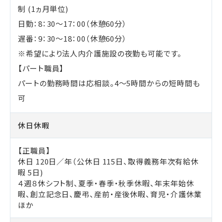
制 (1ヵ月単位)
日勤：8：30～17：00（休憩60分）
遅番：9：30～18：00（休憩60分）
※希望により法人内介護施設の夜勤も可能です。
【パート職員】
パートの勤務時間は応相談。4～5時間からの短時間も
可
休日休暇
【正職員】
休日 120日／年（公休日 115日、取得義務年次有給休
暇 5日)
４週８休シフト制、夏季・春季・秋季休暇、年末年始休
暇、創立記念日、慶弔、産前・産後休暇、育児・介護休業
ほか