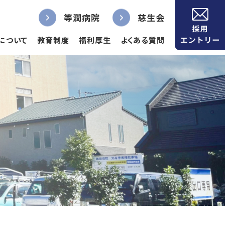
等潤病院
慈生会
について
教育制度
福利厚生
よくある質問