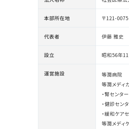
本部所在地
〒121-00
代表者
伊藤 雅史
設立
昭和56年1
運営施設
等潤病院
等潤メディ
・腎センタ
・健診セン
・緩和ケア
等潤メディ