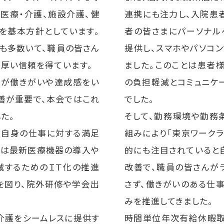
医療・介護、施設介護、健
連携にも注力し、入院患
を基本方針としています。
者の皆さまにパーソナル
も多数いて、職員の皆さん
提供し、スマホやパソコ
ら厚い信頼を得ています。
ました。このことは患者
員が働きがいや達成感をい
の負担軽減とコミュニケ
善が重要で、本会ではこれ
でした。
た。
そして、勤務環境や勤務
員自身の仕事に対する満足
組みにより「東京ワーク
には最新医療機器の導入や
的にも注目されていると
減するためのＩＴ化の推進
改善で、職員の皆さんが
を図り、院外研修や学会出
さず、働きがいのある仕
みを推進してきました。
介護をシームレスに提供す
時間単位年次有給休暇取