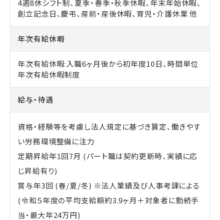
4週8休シフト制、夏季・春季・秋季休暇、年末年始休暇、
創立記念日、慶弔、産前・産後休暇、育児・介護休業 他
年次有給休暇
年次有給休暇:入職6ヶ月後から初年度10日、時間単位
年次有給休暇制度
給与・待遇
資格・経験等を考慮し法人規定に基づき算定、働きやす
い労務環境整備に注力
定期昇給年1回7月 (パート職は契約更新時、実績に応
じ昇給有り)
賞与年3回 (春/夏/冬) ※法人業績及び人事考課による
(令和５年度の平均支給額約3.9ヶ月＋対象者に勤続手
当・最大年24万円)