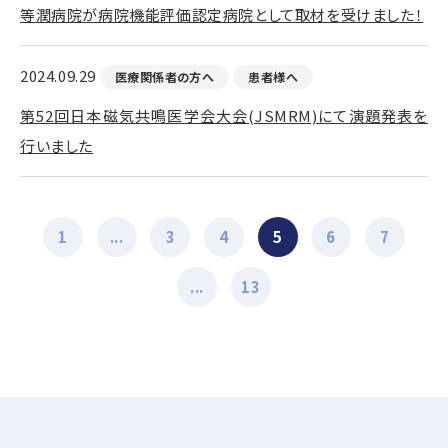
等潤病院が病院機能評価認定病院として取材を受けました！
2024.09.29
医療関係者の方へ
患者様へ
第52回日本磁気共鳴医学会大会(JSMRM)にて演題発表を
行いました
1
...
3
4
5
6
7
...
13