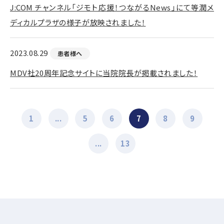
J:COM チャンネル「ジモト応援！つながるNews」にて等潤メ
ディカルプラザの様子が放映されました！
2023.08.29
患者様へ
MDV社20周年記念サイトに当院院長が掲載されました！
1
...
5
6
7
8
9
...
13