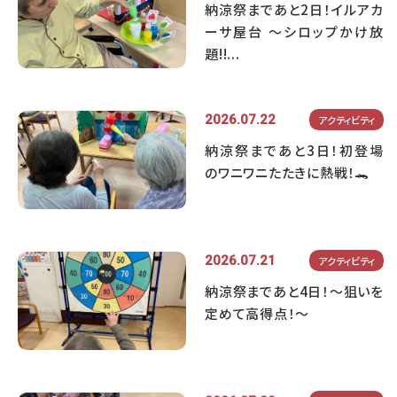
納涼祭まであと2日！イルアカ
ーサ屋台 ～シロップかけ放
題!!...
2026.07.22
アクティビティ
納涼祭まであと3日！初登場
のワニワニたたきに熱戦！🐊
2026.07.21
アクティビティ
納涼祭まであと4日！～狙いを
定めて高得点！～