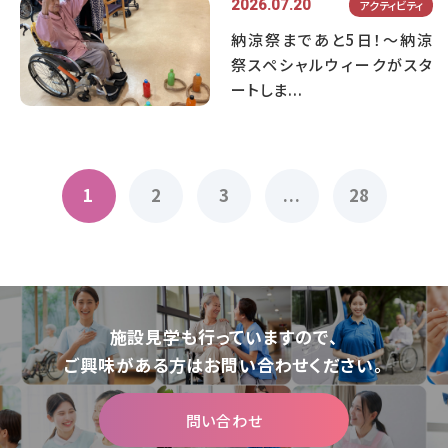
2026.07.20
アクティビティ
納涼祭まであと5日！～納涼
祭スペシャルウィークがスタ
ートしま...
1
2
3
...
28
施設⾒学も⾏っていますので、
ご興味がある⽅はお問い合わせください。
問い合わせ