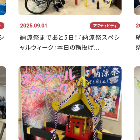
2025.09.01
2
ィ
アクティビティ
シ
納涼祭まであと5日！『納涼祭スペシ
ャルウィーク』本日の輪投げ...