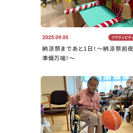
2025.09.05
アクティビテ
納涼祭まであと1日！～納涼祭前夜
準備万端！～