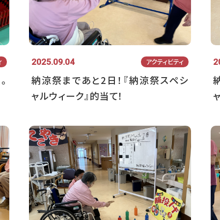
2025.09.04
2
ィ
アクティビティ
。
納涼祭まであと2日！『納涼祭スペシ
ャルウィーク』的当て！