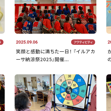
2025.09.06
2
事
アクティビティ
笑顔と感動に満ちた一日！ 『イルアカ
ーサ納涼祭2025』開催...