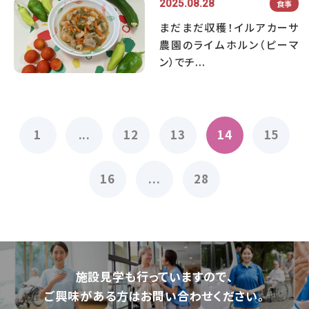
2025.08.28
食事
まだまだ収穫！イルアカーサ
農園のライムホルン（ピーマ
ン）でチ...
1
...
12
13
14
15
16
...
28
施設⾒学も⾏っていますので、
ご興味がある⽅はお問い合わせください。