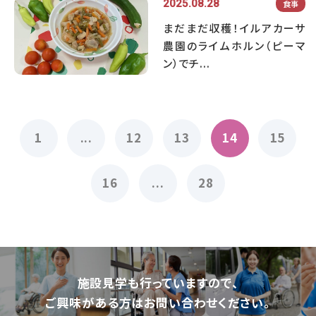
2025.08.28
食事
まだまだ収穫！イルアカーサ
農園のライムホルン（ピーマ
ン）でチ...
1
...
12
13
14
15
16
...
28
施設⾒学も⾏っていますので、
ご興味がある⽅はお問い合わせください。