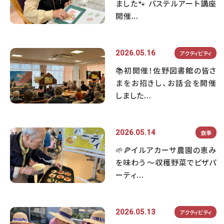
ました🐾 パステルアート講座
開催...
2026.05.16
アクティビティ
📚初開催！佐野図書館の皆さ
まをお招きし、お話会を開催
しました...
2026.05.14
食事
🌱🍕イルアカーサ農園の恵み
を味わう ～収穫野菜でピザパ
ーティ...
2026.05.13
アクティビティ