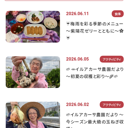
2026.06.11
食事
☔梅雨を彩る季節のメニュー
～紫陽花ゼリーとともに～✿
☔
2026.06.05
アクティビティ
🌱🥕イルアカーサ農園だより
～初夏の収穫と彩り～🌾🌱
2026.06.02
アクティビティ
🌱イルアカーサ農園だより ～
今シーズン最大級の玉ねぎ収