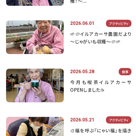
穫！～...
2026.06.01
アクティビティ
🌱🥔イルアカーサ農園だより
～じゃがいも収穫～🥔🌱
2026.05.28
食事
今月も喫茶イルアカーサ
OPENしました☕
2026.05.21
アクティビティ
🎨福を呼ぶ『にゃい福』を描き