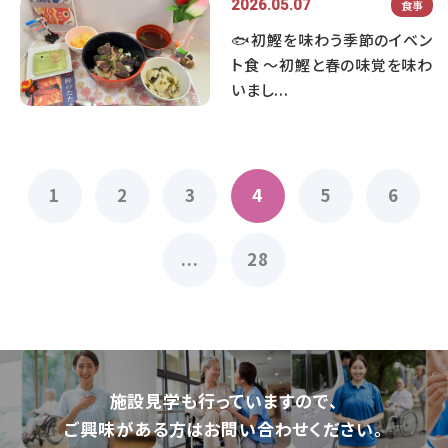
2026.05.07
食事
🐟初鰹を味わう季節のイベン
ト食 ～初鰹と春の味覚を味わ
いまし...
1
2
3
4
5
6
...
28
施設⾒学も⾏っていますので、
ご興味がある⽅はお問い合わせください。