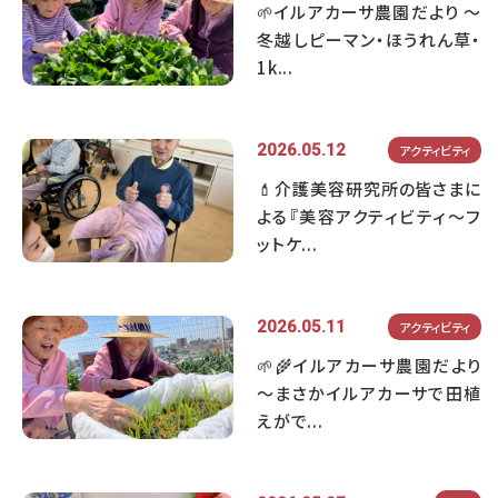
🌱イルアカーサ農園だより ～
冬越しピーマン・ほうれん草・
1k...
2026.05.12
アクティビティ
💄介護美容研究所の皆さまに
よる『美容アクティビティ～フ
ットケ...
2026.05.11
アクティビティ
🌱🌾イルアカーサ農園だより
～まさかイルアカーサで田植
えがで...