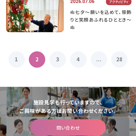
2026.07.06
アクティビティ
🎋七夕～願いを込めて、笹飾
りと笑顔あふれるひととき～
🎋
1
2
3
4
...
28
施設⾒学も⾏っていますので、
ご興味がある⽅はお問い合わせください。
問い合わせ