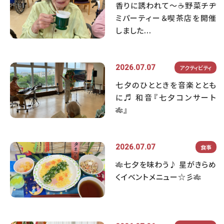
香りに誘われて～☕野菜チヂ
ミパーティー＆喫茶店を開催
しました...
2026.07.07
アクティビティ
七夕のひとときを音楽ととも
に♬ 和音『七夕コンサート
🎋』
2026.07.07
食事
🎋七夕を味わう♪ 星がきらめ
くイベントメニュー☆彡🎋