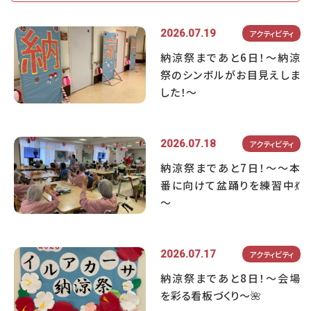
2026.07.19
アクティビティ
納涼祭まであと6日！～納涼
祭のシンボルがお目見えしま
した！～
2026.07.18
アクティビティ
納涼祭まであと7日！～～本
番に向けて盆踊りを練習中💃
～
2026.07.17
アクティビティ
納涼祭まであと8日！～会場
を彩る看板づくり～🌺